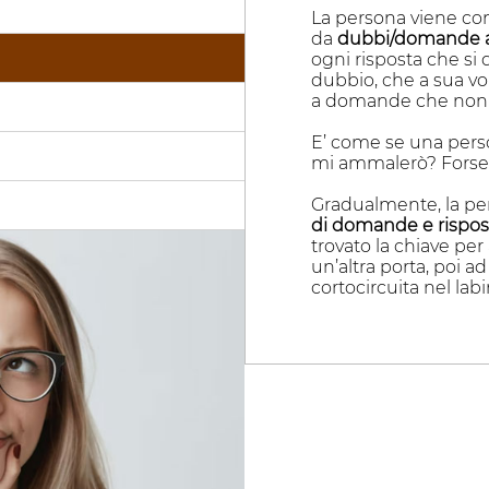
La persona viene c
da
dubbi/domande all
ogni risposta che s
dubbio, che a sua vol
a domande che non 
E’ come se una pers
mi ammalerò? Forse s
Gradualmente, la pe
di domande e rispos
trovato la chiave per 
un’altra porta, poi ad
cortocircuita nel lab