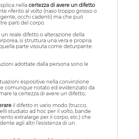
esplica nella
certezza di avere un difetto
 riferito al volto (naso troppo grosso o
rgente, occhi cadenti) ma che può
tre parti del corpo.
i un reale difetto o alterazione della
porea, si struttura una vera e propria
a quella parte vissuta come deturpante
uzioni adottate dalla persona sono le
ituazioni espositive nella convinzione
ebbe comunque notato ed evidenziato da
rmare la certezza di avere un difetto;
erare
il difetto in vario modo (trucco,
pelli studiato ad hoc per il volto, bande
ento extralarge per il corpo, etc.) che
ente agli altri l’esistenza di un