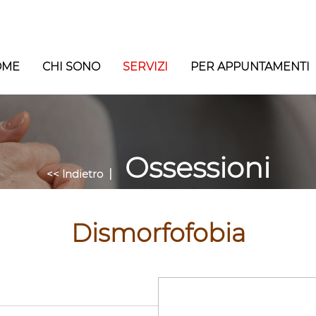
OME
CHI SONO
SERVIZI
PER APPUNTAMENTI
Ossessioni
|
<< Indietro
Dismorfofobia