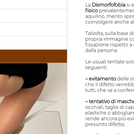
La
Dismorfofobia
si 
fisico
prevalentemente
aquilino, mento spo
coinvolgere anche al
Talvolta, sulla base d
propria immagine cor
fissazione rispetto 
dalla persona.
Le usuali tentate sol
seguenti:
– evitamento
delle s
che il difetto verr
tutti, che va a confe
– tentativo di masch
occhiali, taglio di ca
elastiche o abbigliam
rende ancora più evid
presunto difetto;